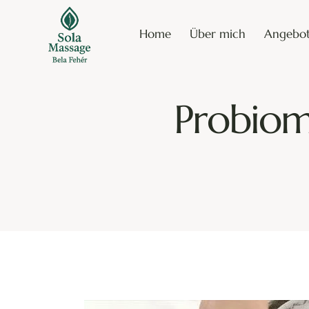
Home
Über mich
Angebo
Home
Über mich
Angebot
Te
Probiom